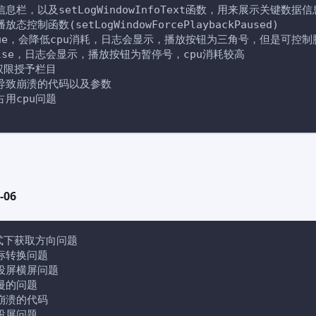
息栏，以及setLogWindowInfoText函数，用来展示关键数据信
态控制函数(setLogWindowForcePlaybackPaused)
true，会降低cpu消耗，日志会显示，播放按钮为三角号，但是可控
false，日志会显示，播放按钮为暂停号，cpu消耗较高
置权限授予栏目
导致崩溃的代码以及参数
占用cpu问题
-06
模式下获取方向问题
标转换问题
投屏横屏问题
慢的问题
崩溃的代码
投屏问题