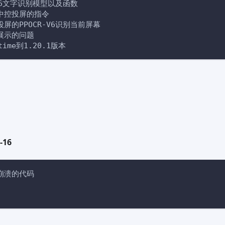
-V6文字识别模型以及函数
中控投屏的指令
屏的PPOCR-V6识别当前屏幕
展示的问题
time到1.20.1版本
-16
崩溃的代码