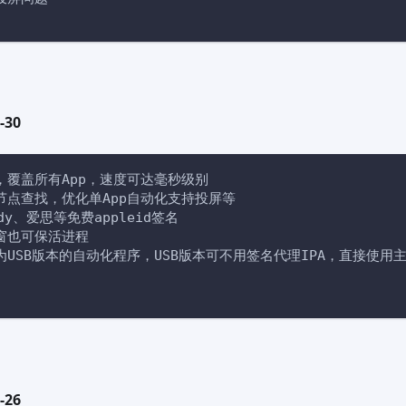
-30
，覆盖所有App，速度可达毫秒级别
节点查找，优化单App自动化支持投屏等
ady、爱思等免费appleid签名
窗也可保活进程
为USB版本的自动化程序，USB版本可不用签名代理IPA，直接使用
-26