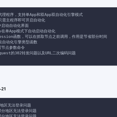
代理程序，支持单App和双App双自动化引擎模式
模式只需主程序即可开启自动化
置中启动自动化界面
Env在单App模式下自动启动自动化
teSession函数，可以在抓取节点之前调用，作用是节省部分时间
取自动化引擎类型函数
设置节点参数命令
request的302转发问题以及URL二次编码问题
-21
部分地区无法登录问题
p部分地区无法登录问题
控部分地区无法登录问题