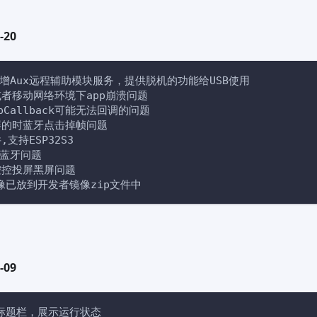
-20
控新增Aux远程辅助模块服务，提供脱机的功能给USB使用
或者移动网络环境下app崩溃问题 
opCallback可能无法回调的问题 
屏的时蓝牙点击掉帧问题 
,支持ESP32S3
接蓝牙问题
控控投屏黑屏问题 
镜像已放到开发者镜像zip文件中
-09
标题栏，展示运行状态